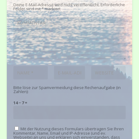
Deine E-Mail-Adresse wird nicht veröffentlicht.
Erforderliche
Felder sind mit
*
markiert
Bitte löse zur Spamvermeidung diese Rechenaufgabe (in
Zahlen):
14 − 7 =
Mit der Nutzung dieses Formulars übertragen Sie Ihren
Kommentar, Name, Email und IP-Adresse (und ev.
Webseite) an uns und erklären sich einverstanden, dass