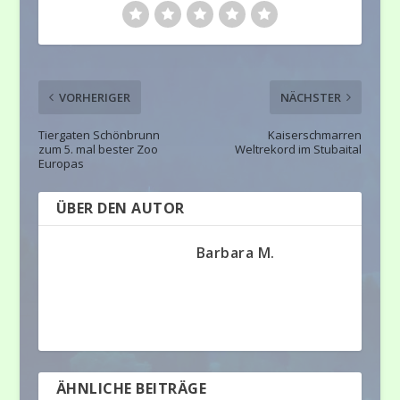
VORHERIGER
NÄCHSTER
Tiergaten Schönbrunn
Kaiserschmarren
zum 5. mal bester Zoo
Weltrekord im Stubaital
Europas
ÜBER DEN AUTOR
Barbara M.
ÄHNLICHE BEITRÄGE