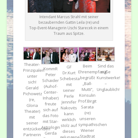
Intendant Marcus Strahl mit seiner
bezaubernden Gattin Leila (re) und
Top-Event-Managerin Uschi Starecek in einem
Traum aus Spitze.
Theater-
Beim
Sind das
GF
KommR
Prinzipalen
Ehrenempfang
süße
Dr.Kurt
Peter
unter
begrüßt
Kunstwerke!
Schebesta
Schaider
sich!
„Ball-
–
mit
(Auhof-
Gerald
Mutti“,
Unglaublich!
seiner
Center-
Pichowetz
Konsulin
Perle
Inhaber)
(re,
Prof.Birgit
Jennifer
freute
Gloria
Sarata
Nakovits
sich auf
Theater)
(re)
kann
das Foto
mit
unseren
wirklich
mit Star-
seiner
sympathischen
stolz auf
Astrologin
entzückenden
Wiener
dieses
Gerda
Partnerin
Stadtrat
gelungene