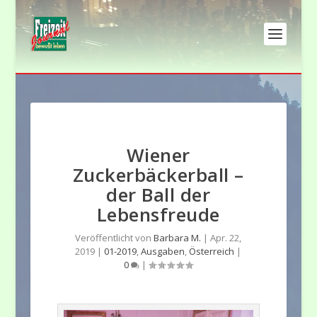
Wiener
Zuckerbäckerball –
der Ball der
Lebensfreude
Veröffentlicht von
Barbara M.
|
Apr. 22,
2019
|
01-2019
,
Ausgaben
,
Österreich
|
0
|