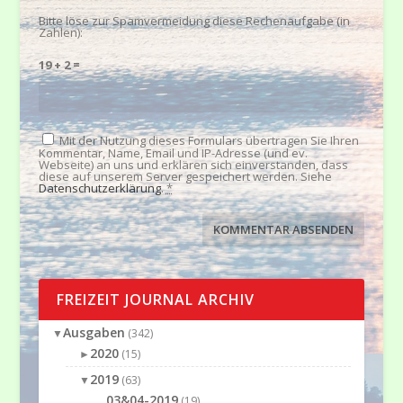
Bitte löse zur Spamvermeidung diese Rechenaufgabe (in
Zahlen):
19 + 2 =
Mit der Nutzung dieses Formulars übertragen Sie Ihren
Kommentar, Name, Email und IP-Adresse (und ev.
Webseite) an uns und erklären sich einverstanden, dass
diese auf unserem Server gespeichert werden. Siehe
Datenschutzerklärung
.
*
FREIZEIT JOURNAL ARCHIV
Ausgaben
▼
(342)
2020
►
(15)
2019
▼
(63)
03&04-2019
(19)