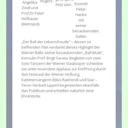
Rogers.
Angelika
KommR
Fest sein.
Zoidl und
Peter
Prof.Dr.Peter
Hanke
Hofbauer
mit
(Metropol).
seiner
bezaubernden
Gattin.
„Der Ball der Lebensfreude“ – diesen so
treffenden Titel verdankt dieses Highlight der
Wiener Bälle seiner bezaubernden ,,Ball-Mutti“,
Konsulin Prof. Brigit Sarata. Begleitet von zwei
Solo-Tänzern der Wiener Staatsoper schwebte
sie unter tosendem Applaus zur Eröffnung durch
den Festsaal der Wiener Hofburg,
Kammersängerin Ildiko Raimondi und Star –
Tenor Herbert Lippert begeisterten ebenfalls
das Publikum und erhielten natürlich eine
Ehrentorte.