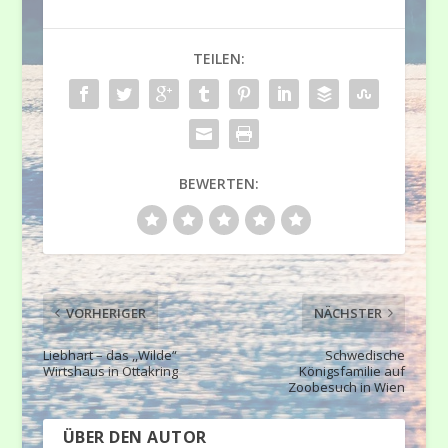
TEILEN:
BEWERTEN:
VORHERIGER
NÄCHSTER
Liebhart – das ,,Wilde“
Schwedische
Wirtshaus in Ottakring
Königsfamilie auf
Zoobesuch in Wien
ÜBER DEN AUTOR