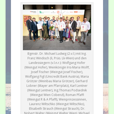
Bgmstr. Dr. Michael Ludwig (2.v.l.) mit Ing.
Franz Windisch (li, Präs. Lk-Wien) und den
Landessiegern (v.l.n.r.): Wolfgang Hofer
(Weingut Hofer), Weinkönigin Iris-Maria Wolff,
Josef Fischer (Weingut Josef Fischer),
Wolfgang Figl (Unicredit Bank Austria), Maria
Grötzer (Weinbau Maria Grötzer), Gerhard
Lobner (Mayer am Pfarrplatz), Karl Lentner
(Weingut Lentner), Ing.Thomas Podsednik
(Weingut Wien Cobenzl), Roman Pfaffl
(Weingut R & A Pfaffl), Weinprinzessinnen,
Laurenz Wiltschko (Weingut Wiltschko),
Elisabeth Strauch (Weingut Strauch), Dr.
Nobert Walter (Weingut Walter Wien), Michael