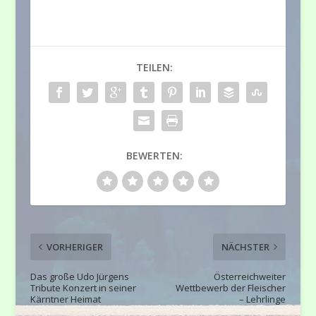
TEILEN:
BEWERTEN:
VORHERIGER
NÄCHSTER
Das große Udo Jürgens
Österreichweiter
Tribute Konzert in seiner
Wettbewerb der Fleischer
Kärntner Heimat
– Lehrlinge