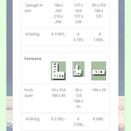
Spiegel in
184 x
137 x
90 x 256
mm
256
256
184 x
210 x
137 x
125
296
296
4-färbig
€ 3.997,-
€
€
3.139,-
1.606,-
Formate
hoch
59 x 256
90 x
184 x 29
quer
184 x 83
126
184 x
61
4-färbig
€ 2.092,-
€
€ 668,-
1.206,-