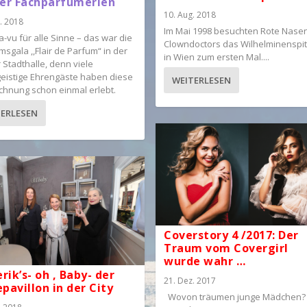
er Fachparfumerien
10. Aug. 2018
. 2018
Im Mai 1998 besuchten Rote Nase
a-vu für alle Sinne – das war die
Clowndoctors das Wilhelminenspi
msgala ,,Flair de Parfum“ in der
in Wien zum ersten Mal....
 Stadthalle, denn viele
eistige Ehrengäste haben diese
WEITERLESEN
chnung schon einmal erlebt.
TERLESEN
Coverstory 4 /2017: Der
Traum vom Covergirl
wurde wahr …
rik’s- oh ‚ Baby- der
21. Dez. 2017
pavillon in der City
Wovon träumen junge Mädchen?