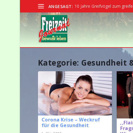
10 Jahre Greifvögel zum greife
ANGESAGT:
Kategorie: Gesundheit 
Corona Krise – Weckruf
,,Fla
für die Gesundheit
Frag