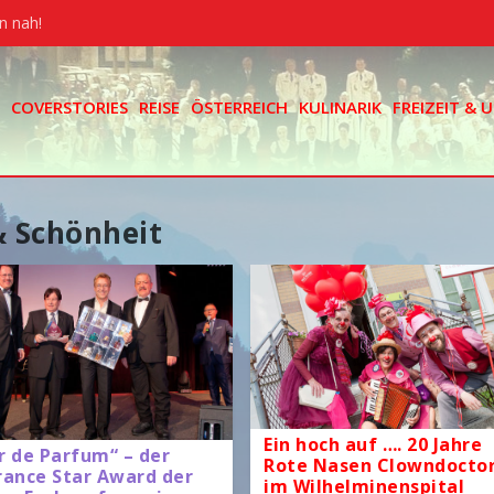
n nah!
COVERSTORIES
REISE
ÖSTERREICH
KULINARIK
FREIZEIT &
& Schönheit
Ein hoch auf …. 20 Jahre
ir de Parfum“ – der
Rote Nasen Clowndocto
rance Star Award der
im Wilhelminenspital