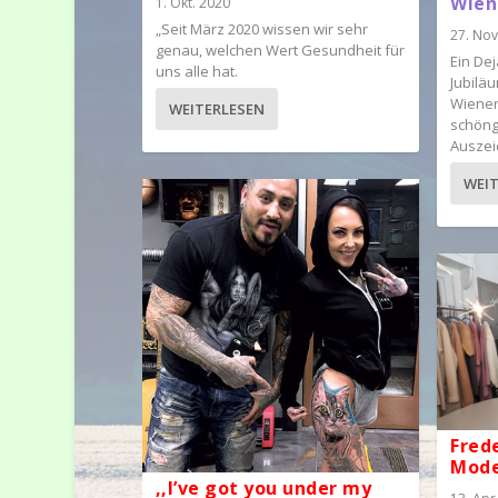
Wien
1. Okt. 2020
„Seit März 2020 wissen wir sehr
27. Nov
genau, welchen Wert Gesundheit für
Ein Dej
uns alle hat.
Jubiläu
Wiener
WEITERLESEN
schöng
Auszei
WEI
Frede
Mode
,,I’ve got you under my