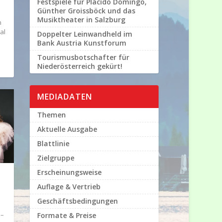
Festspiele für Plácido Domingo,
Günther Groissböck und das
Musiktheater in Salzburg
n
tal
Doppelter Leinwandheld im
Bank Austria Kunstforum
Tourismusbotschafter für
Niederösterreich gekürt!
MEDIADATEN
Themen
Aktuelle Ausgabe
Blattlinie
Zielgruppe
Erscheinungsweise
Auflage & Vertrieb
Geschäftsbedingungen
 –
Formate & Preise