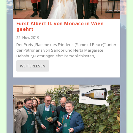
Fürst Albert II. von Monaco in Wien
geehrt
22. Nov. 2019
Der Preis „Flamme des Friedens (Flame of Peace)“ unter
der Patronanz von Sandor und Herta Margarete
Habsburg-Lothringen ehrt Persönlichkeiten,
WEITERLESEN