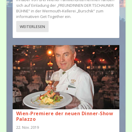
sich auf Einladung der „FREUND!NNEN DER TSCHAUNER
BÜHNE“ in der Wermouth-Kellerei „Burschik“ zum
informativen Get-Together ein.
WEITERLESEN
Wien-Premiere der neuen Dinner-Show
Palazzo
22. Nov. 2019