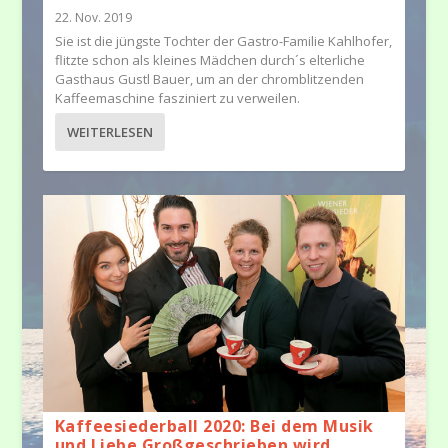
22. Nov. 2019
Sie ist die jüngste Tochter der Gastro-Familie Kahlhofer,
flitzte schon als kleines Mädchen durch´s elterliche
Gasthaus Gustl Bauer, um an der chromblitzenden
Kaffeemaschine fasziniert zu verweilen.
WEITERLESEN
Kaffeesiederball 2020: Bei dem Musik
und Liebe Großgeschrieben wird