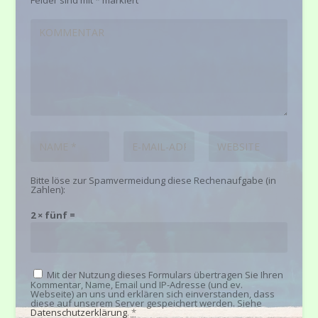
Felder sind mit
*
markiert
Bitte löse zur Spamvermeidung diese Rechenaufgabe (in
Zahlen):
2 × fünf =
Mit der Nutzung dieses Formulars übertragen Sie Ihren
Kommentar, Name, Email und IP-Adresse (und ev.
Webseite) an uns und erklären sich einverstanden, dass
diese auf unserem Server gespeichert werden. Siehe
Datenschutzerklärung
.
*