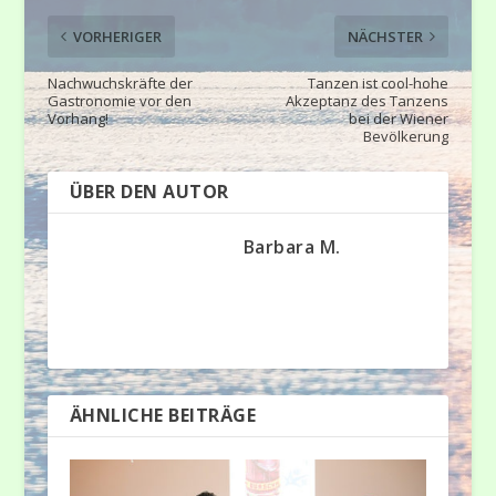
VORHERIGER
NÄCHSTER
Nachwuchskräfte der
Tanzen ist cool-hohe
Gastronomie vor den
Akzeptanz des Tanzens
Vorhang!
bei der Wiener
Bevölkerung
ÜBER DEN AUTOR
Barbara M.
ÄHNLICHE BEITRÄGE