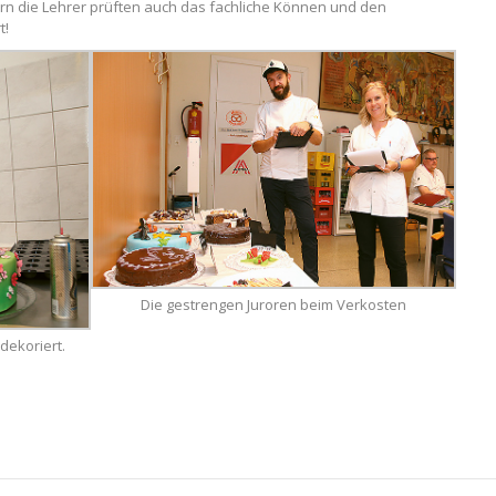
ndern die Lehrer prüften auch das fachliche Können und den
t!
Die gestrengen Juroren beim Verkosten
dekoriert.