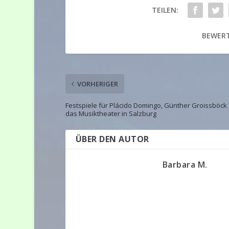
TEILEN:
BEWER
VORHERIGER
Festspiele für Plácido Domingo, Günther Groissböck
das Musiktheater in Salzburg
ÜBER DEN AUTOR
Barbara M.