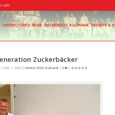
n nah!
COVERSTORIES
REISE
ÖSTERREICH
KULINARIK
FREIZEIT &
eneration Zuckerbäcker
.
|
Okt. 1, 2020
|
Herbst-2020
,
Kulinarik
|
0
|