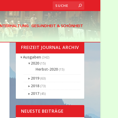
 UNTERHALTUNG
GESUNDHEIT & SCHÖNHEIT
FREIZEIT JOURNAL ARCHIV
Ausgaben
▼
(342)
2020
▼
(15)
Herbst-2020
(15)
2019
►
(63)
2018
►
(73)
2017
►
(45)
NEUESTE BEITRÄGE