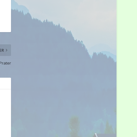
ER
Prater