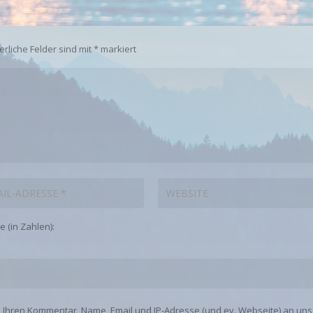
erliche Felder sind mit
*
markiert
 (in Zahlen):
e Ihren Kommentar, Name, Email und IP-Adresse (und ev. Webseite) an un