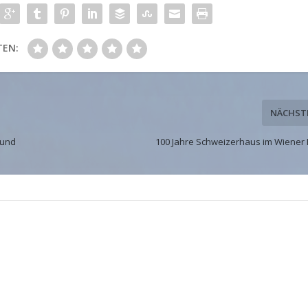
TEN:
NÄCHST
 und
100 Jahre Schweizerhaus im Wiener 