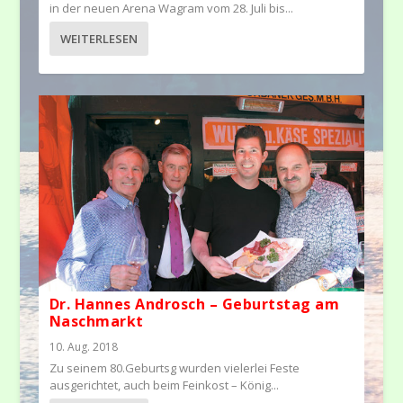
in der neuen Arena Wagram vom 28. Juli bis...
WEITERLESEN
Dr. Hannes Androsch – Geburtstag am
Naschmarkt
10. Aug. 2018
Zu seinem 80.Geburtsg wurden vielerlei Feste
ausgerichtet, auch beim Feinkost – König...