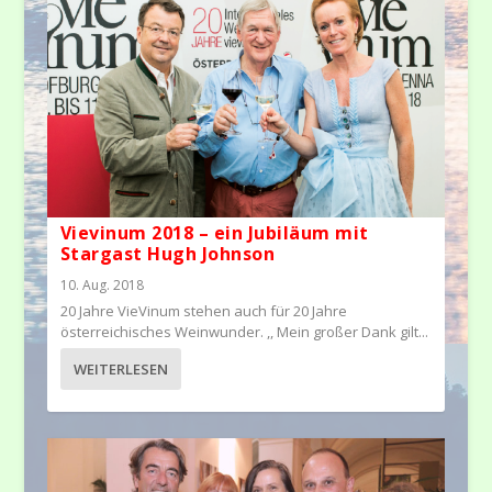
Vievinum 2018 – ein Jubiläum mit
Stargast Hugh Johnson
10. Aug. 2018
20 Jahre VieVinum stehen auch für 20 Jahre
österreichisches Weinwunder. ,, Mein großer Dank gilt...
WEITERLESEN