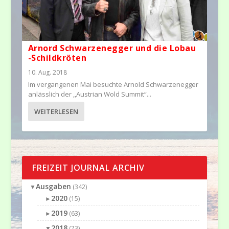
Arnord Schwarzenegger und die Lobau
-Schildkröten
10. Aug. 2018
Im vergangenen Mai besuchte Arnold Schwarzenegger
anlässlich der ,,Austrian Wold Summit“...
WEITERLESEN
FREIZEIT JOURNAL ARCHIV
Ausgaben
▼
(342)
2020
►
(15)
2019
►
(63)
2018
▼
(73)