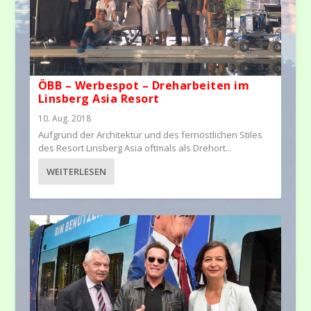
ÖBB – Werbespot – Dreharbeiten im
Linsberg Asia Resort
10. Aug. 2018
Aufgrund der Architektur und des fernöstlichen Stiles
des Resort Linsberg Asia oftmals als Drehort...
WEITERLESEN